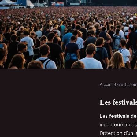
Accueil
›
Divertisse
DIVERTISSEMENT
Les festiva
Les festivals de mus
Les
festivals d
publicitaire
incontournables.
l’attention d’un 