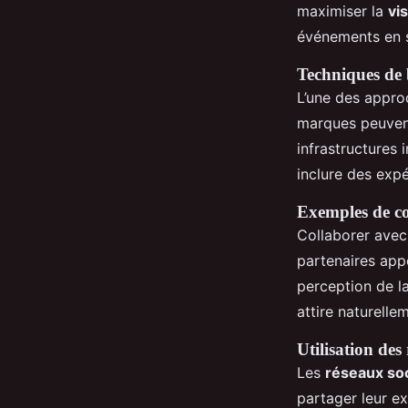
maximiser la
vis
événements en s
Techniques de b
L’une des approc
marques peuvent
infrastructures 
inclure des expé
Exemples de col
Collaborer ave
partenaires app
perception de l
attire naturelle
Utilisation des
Les
réseaux so
partager leur ex