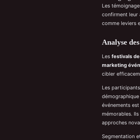
Les témoignage
confirment leur
comme leviers ef
Analyse des
Les
festivals d
marketing évé
cibler efficace
Les participant
démographique 
événements est
mémorables. Ils
approches novat
Segmentation et