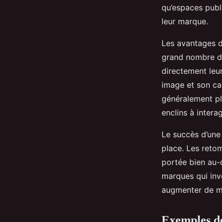
Yasmine
•
18 janvier 2025
•
6 min de lecture
qu’espaces publi
leur marque.
Les avantages d’
grand nombre de
directement leu
image et son ca
généralement pl
enclins à intera
Le succès d’un
place. Les reto
portée bien au-d
marques qui inv
augmenter de ma
Exemples d