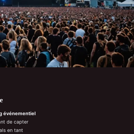
e
g événementiel
ant de capter
vals en tant