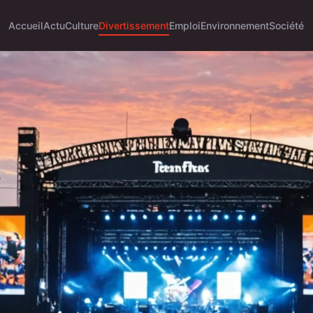
Accueil
Actu
Culture
Divertissement
Emploi
Environnement
Société