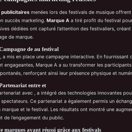
publicitaires
menées lors des festivals de musique offrent
n succès marketing.
Marque A
a tiré profit du festival pou
ives dédiées ont capturé l’attention des festivaliers, créan
mage de marque.
 Campagne de au festival
 , a mis en place une campagne interactive. En fournissant
et engageantes, Marque A a su transformer les participants
ontanés, renforçant ainsi leur présence physique et numér
Partenariat entre et
artenariat avec , a intégré des technologies innovantes pour
s spectateurs. Ce partenariat a également permis un échan
 la marque et le festival. Les résultats ont montré une augme
et de l’engagement du public.
 marques ayant réussi grâce aux festivals