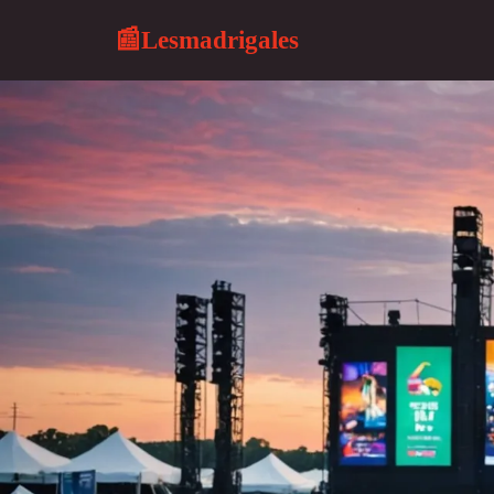
Lesmadrigales
📰