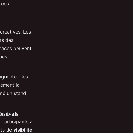
 ces
créatives. Les
rs des
espaces peuvent
ues.
agnante. Ces
vement la
imé un stand
estivals
 participants à
rts de
visibilité