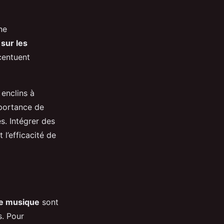
ne
sur les
centuent
 enclins à
mportance de
s. Intégrer des
 l’efficacité de
de musique
sont
. Pour