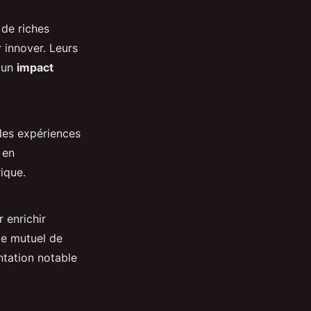
 de riches
r innover. Leurs
t un
impact
 des expériences
 en
ique.
 enrichir
ge mutuel de
ntation notable