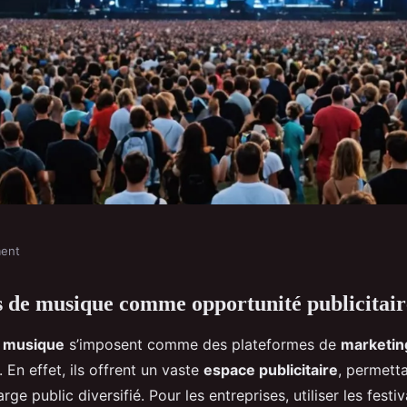
ment
ls de musique comme opportunité publicitair
ique comme espace
e musique
s’imposent comme des plateformes de
marketin
 En effet, ils offrent un vaste
espace publicitaire
, permett
large public diversifié. Pour les entreprises, utiliser les festi