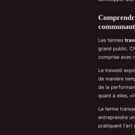
Yasmine
•
19 janvier 2026
•
7 min de lecture
Comprendre 
communaut
Les termes
trav
grand public. Ch
comprise avec r
Le travesti expr
de manière tempo
de la performanc
quant à elles, v
Le terme transs
entreprendre un
pratiquent l'art