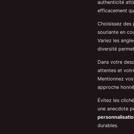
authenticité att
efficacement qu
Choisissez des p
souriante en co
Variez les angle
diversité permet
Dans votre descr
attentes et votr
Mentionnez vos 
approche honnête
Évitez les clich
une anecdote pe
personnalisati
durables.