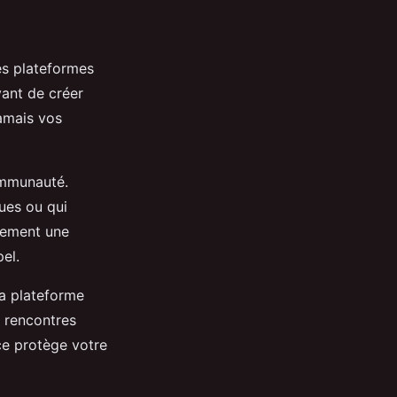
es plateformes
ant de créer
jamais vos
communauté.
ues ou qui
lement une
el.
la plateforme
 rencontres
ce protège votre