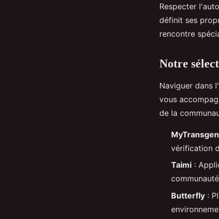
Respecter l'aut
définit ses prop
rencontre spécia
Notre sélec
Naviguer dans l
vous accompagne
de la communau
MyTransgen
vérification 
Taimi
: Appli
communauté b
Butterfly
: P
environnemen