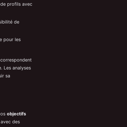
 de profils avec
ibilité de
e pour les
i correspondent
e. Les analyses
ir sa
 vos
objectifs
s avec des