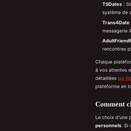
TSDates
: Si
système de c
Trans4Date
messagerie i
AdultFriend
rencontres pl
Chaque platefor
à vos attentes e
détaillées
sur R
plateforme en to
Comment cho
Le choix d'une 
personnels
. Si