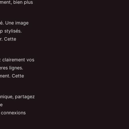
ment, bien plus
ité. Une image
 stylisés.
r. Cette
z clairement vos
res lignes.
ment. Cette
 unique, partagez
te
s connexions