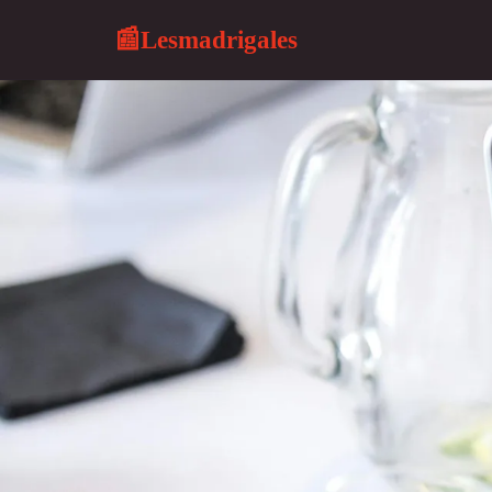
Lesmadrigales
📰