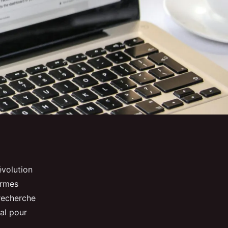
volution
ormes
recherche
al pour