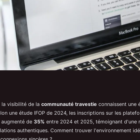
 rencontre trav
la visibilité de la
communauté travestie
connaissent une é
lon une étude IFOP de 2024, les inscriptions sur les platef
ection
nt augmenté de
35%
entre 2024 et 2025, témoignant d'une 
elations authentiques. Comment trouver l'environnement idé
 connexions sincères ?