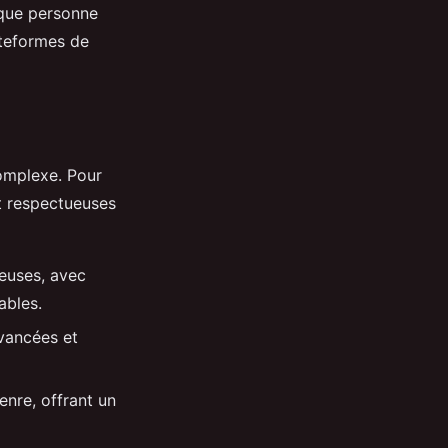
aque personne
lateformes de
complexe. Pour
et respectueuses
ieuses, avec
ables.
avancées et
nre, offrant un