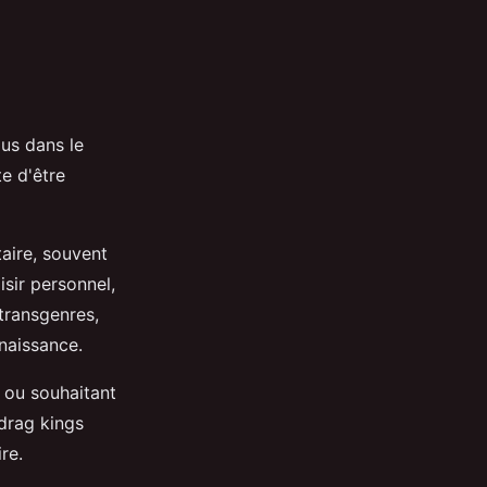
us dans le
e d'être
taire, souvent
sir personnel,
 transgenres,
 naissance.
 ou souhaitant
drag kings
re.