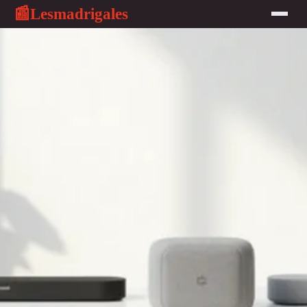
Lesmadrigales
📰