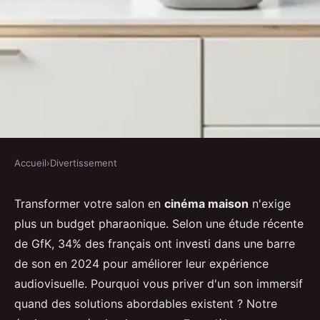
Accueil
›
Divertissement
DIVERTISSEMENT
Les meilleures barres de son pas
Transformer votre salon en
cinéma maison
n'exige
plus un budget pharaonique. Selon une étude récente
chères à petit prix pour 2026
de GfK, 34% des français ont investi dans une barre
de son en 2024 pour améliorer leur expérience
Yasmine
•
31 décembre 2025
•
7 min de lecture
audiovisuelle. Pourquoi vous priver d'un son immersif
quand des solutions abordables existent ? Notre