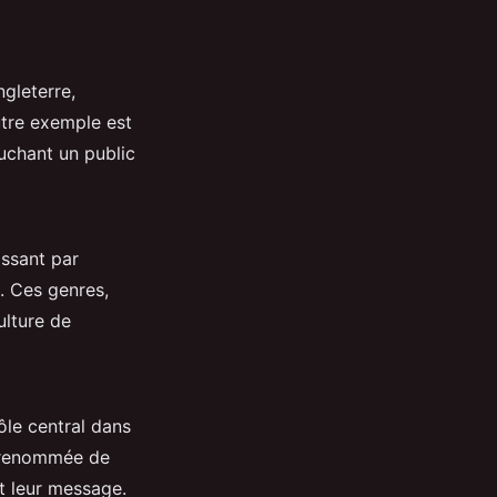
ngleterre,
utre exemple est
ouchant un public
assant par
e. Ces genres,
ulture de
le central dans
a renommée de
t leur message.