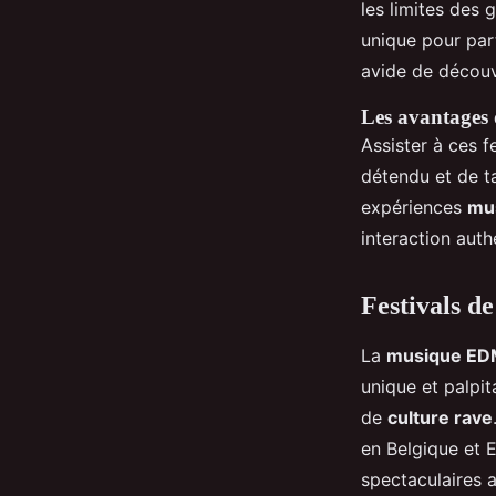
les limites des 
unique pour part
avide de découv
Les avantages 
Assister à ces f
détendu et de t
expériences
mu
interaction auth
Festivals d
La
musique E
unique et palpi
de
culture rave
en Belgique et 
spectaculaires 