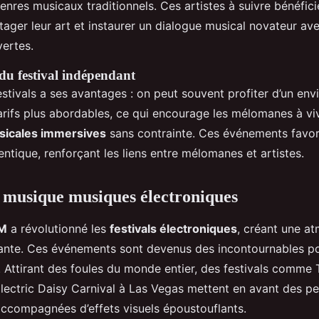
genres musicaux traditionnels. Ces artistes à suivre bénéfici
ager leur art et instaurer un dialogue musical novateur av
ertes.
du festival indépendant
estivals a ses avantages : on peut souvent profiter d’un en
arifs plus abordables, ce qui encourage les mélomanes à vi
sicales immersives
sans contrainte. Ces événements favor
entique, renforçant les liens entre mélomanes et artistes.
e musique musiques électroniques
DM
a révolutionné les
festivals électroniques
, créant une a
tante. Ces événements sont devenus des incontournables p
. Attirant des foules du monde entier, des festivals comm
Electric Daisy Carnival à Las Vegas mettent en avant des 
accompagnées d’effets visuels époustouflants.