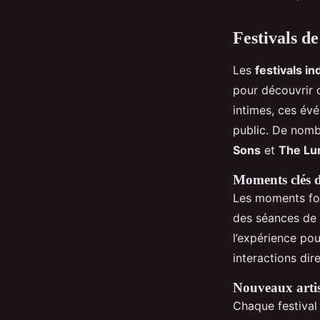
Festivals d
Les
festivals i
pour découvrir 
intimes, ces év
public. De nombr
Sons
et
The Lu
Moments clés d
Les moments for
des séances de j
l’expérience pou
interactions di
Nouveaux artis
Chaque festiva