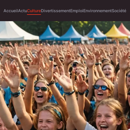
Accueil
Actu
Culture
Divertissement
Emploi
Environnement
Société