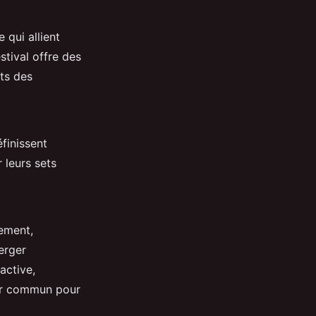
qui allient
stival offre des
ts des
finissent
 leurs sets
gement,
erger
active,
our commun pour