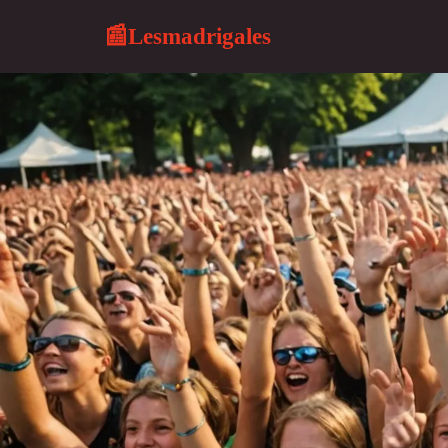
Lesmadrigales
📰