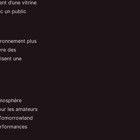
ent d’une vitrine
ec un public
vironnement plus
vre des
isent une
tmosphère
our les amateurs
e Tomorrowland
performances