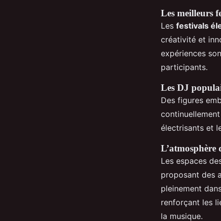
Les meilleurs f
Les
festivals é
créativité et in
expériences son
participants.
Les DJ populai
Des figures emb
continuellement
électrisants et 
L’atmosphère de
Les espaces des 
proposant des a
pleinement dans
renforçant les 
la musique.