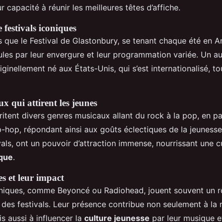
ur capacité à réunir les meilleures têtes d’affiche.
 festivals iconiques
ls que le Festival de Glastonbury, se tenant chaque été en A
oules par leur envergure et leur programmation variée. Un a
iginellement né aux États-Unis, qui s’est internationalisé, t
x qui attirent les jeunes
ritent divers genres musicaux allant du rock à la pop, en p
hip-hop, répondant ainsi aux goûts éclectiques de la jeuness
ivals, ont un pouvoir d’attraction immense, nourrissant une c
ique
.
es et leur impact
oniques, comme Beyoncé ou Radiohead, jouent souvent un rô
el des festivals. Leur présence contribue non seulement à l
s aussi à influencer la
culture jeunesse
par leur musique e