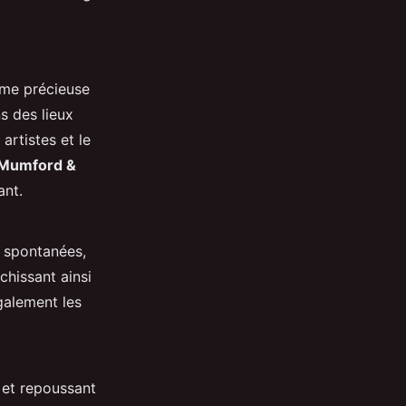
rme précieuse
s des lieux
rtistes et le
Mumford &
ant.
e spontanées,
chissant ainsi
également les
s et repoussant