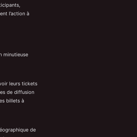
icipants,
ent l’action à
n minutieuse
oir leurs tickets
tes de diffusion
s billets à
 géographique de