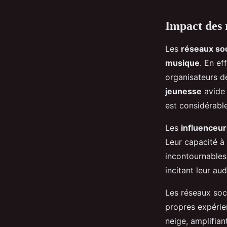
Impact des r
Les
réseaux so
musique
. En e
organisateurs d
jeunesse
avide 
est considérabl
Les
influenceur
Leur capacité à
incontournables 
incitant leur au
Les réseaux soci
propres expérie
neige, amplifian