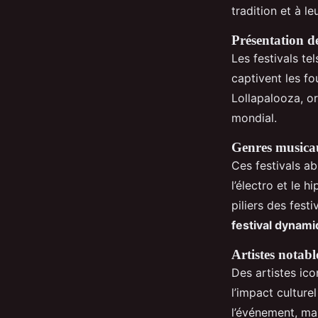
Yasmine
•
20 janvier 2025
•
6 min de lecture
tradition et à le
Présentation de
Les festivals te
captivent les f
Lollapalooza, or
mondial.
Genres musicau
Ces festivals ab
l’électro et le 
piliers des fest
festival dynam
Artistes notabl
Des artistes ic
l’impact cultur
l’événement, mai