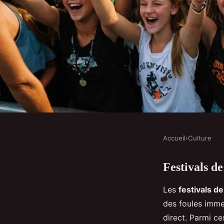
Accueil
›
Culture
CULTURE
Festivals d
Les festivals de musi
Les
festivals d
jeunesse
des foules imme
direct. Parmi c