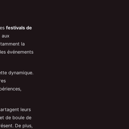
des
festivals de
t aux
notamment la
é des événements
ette dynamique.
res
périences,
partagent leurs
fet de boule de
ésent. De plus,